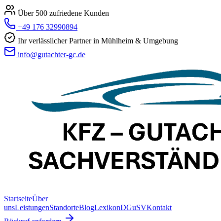
Über 500 zufriedene Kunden
+49 176 32990894
Ihr verlässlicher Partner in Mühlheim & Umgebung
info@gutachter-gc.de
Startseite
Über
uns
Leistungen
Standorte
Blog
Lexikon
DGuSV
Kontakt