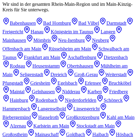
Wir sind in der gesamten Rhein-Main-Region und im Main-Kinzig-
Kreis für Sie unterwegs.
Babenhausen
Bad Homburg
Bad Vilbel
Darmstadt
Freigericht
Hanau
Königstein im Taunus
Langen
Mainhausen
Mömbris
Neu-Isenburg
Neuberg
Offenbach am Main
Rüsselsheim am Main
Schwalbach am
Taunus
Frankfurt am Main
Aschaffenburg
Dietzenbach
Rodgau
Heusenstamm
Obertshausen
Mühlheim am
Main
Seligenstadt
Dreieich
Groß-Gerau
Weiterstadt
Pfungstadt
Griesheim
Egelsbach
Erlensee
Bruchköbel
Maintal
Gelnhausen
Nidderau
Karben
Friedberg
Hainburg
Rodenbach
Niederdorfelden
Schöneck
Hammersbach
Langenselbold
Linsengericht
Biebergemünd
Hasselroth
Großkrotzenburg
Kahl am Main
Alzenau
Karlstein am Main
Stockstadt am Main
Großostheim
Mainaschaff
Goldbach
Haibach
Hösbach