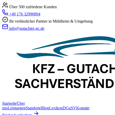
Über 500 zufriedene Kunden
+49 176 32990894
Ihr verlässlicher Partner in Mühlheim & Umgebung
info@gutachter-gc.de
Startseite
Über
uns
Leistungen
Standorte
Blog
Lexikon
DGuSV
Kontakt