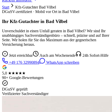
Rückruf anfordern
Start
Kfz-Gutachter
Bad Vilbel
DGuSV-zertifiziert · Mobil vor Ort in
Bad Vilbel
Ihr Kfz-Gutachter in
Bad Vilbel
Unverschuldet in einen Unfall geraten in
Bad Vilbel
? Wir sind Ihr
unabhängiges Sachverständigenbüro – schnell, präzise und auf Ihrer
Seite. Wir holen für Sie das Maximum aus der gegnerischen
Versicherung heraus.
Jetzt erreichbar
Auch am Wochenende
24h Sofort-Hilfe
+49 176 32990894
WhatsApp schreiben
5,0 ★★★★★
90+ Google-Bewertungen
DGuSV geprüft
Verifizierter Sachverständiger