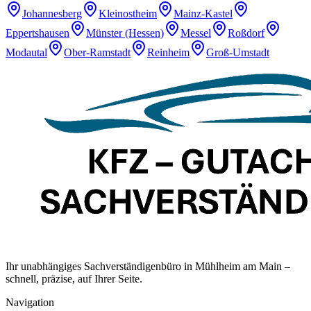
Johannesberg
Kleinostheim
Mainz-Kastel
Eppertshausen
Münster (Hessen)
Messel
Roßdorf
Modautal
Ober-Ramstadt
Reinheim
Groß-Umstadt
Ihr unabhängiges Sachverständigenbüro in Mühlheim am Main –
schnell, präzise, auf Ihrer Seite.
Navigation