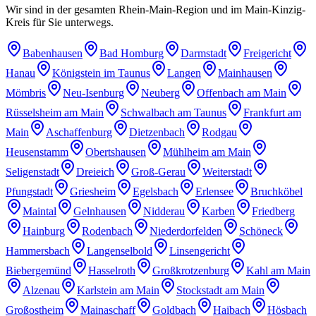
Wir sind in der gesamten Rhein-Main-Region und im Main-Kinzig-
Kreis für Sie unterwegs.
Babenhausen
Bad Homburg
Darmstadt
Freigericht
Hanau
Königstein im Taunus
Langen
Mainhausen
Mömbris
Neu-Isenburg
Neuberg
Offenbach am Main
Rüsselsheim am Main
Schwalbach am Taunus
Frankfurt am
Main
Aschaffenburg
Dietzenbach
Rodgau
Heusenstamm
Obertshausen
Mühlheim am Main
Seligenstadt
Dreieich
Groß-Gerau
Weiterstadt
Pfungstadt
Griesheim
Egelsbach
Erlensee
Bruchköbel
Maintal
Gelnhausen
Nidderau
Karben
Friedberg
Hainburg
Rodenbach
Niederdorfelden
Schöneck
Hammersbach
Langenselbold
Linsengericht
Biebergemünd
Hasselroth
Großkrotzenburg
Kahl am Main
Alzenau
Karlstein am Main
Stockstadt am Main
Großostheim
Mainaschaff
Goldbach
Haibach
Hösbach