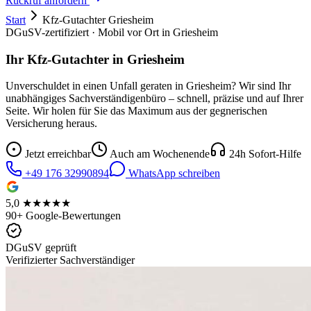
Rückruf anfordern
Start
Kfz-Gutachter
Griesheim
DGuSV-zertifiziert · Mobil vor Ort in
Griesheim
Ihr Kfz-Gutachter in
Griesheim
Unverschuldet in einen Unfall geraten in
Griesheim
? Wir sind Ihr
unabhängiges Sachverständigenbüro – schnell, präzise und auf Ihrer
Seite. Wir holen für Sie das Maximum aus der gegnerischen
Versicherung heraus.
Jetzt erreichbar
Auch am Wochenende
24h Sofort-Hilfe
+49 176 32990894
WhatsApp schreiben
5,0 ★★★★★
90+ Google-Bewertungen
DGuSV geprüft
Verifizierter Sachverständiger