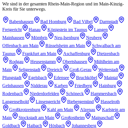
Wir sind in der gesamten Rhein-Main-Region und im Main-Kinzig-
Kreis für Sie unterwegs.
Babenhausen
Bad Homburg
Bad Vilbel
Darmstadt
Freigericht
Hanau
Königstein im Taunus
Langen
Mainhausen
Mömbris
Neu-Isenburg
Neuberg
Offenbach am Main
Rüsselsheim am Main
Schwalbach am
Taunus
Frankfurt am Main
Aschaffenburg
Dietzenbach
Rodgau
Heusenstamm
Obertshausen
Mühlheim am
Main
Seligenstadt
Dreieich
Groß-Gerau
Weiterstadt
Pfungstadt
Egelsbach
Erlensee
Bruchköbel
Maintal
Gelnhausen
Nidderau
Karben
Friedberg
Hainburg
Rodenbach
Niederdorfelden
Schöneck
Hammersbach
Langenselbold
Linsengericht
Biebergemünd
Hasselroth
Großkrotzenburg
Kahl am Main
Alzenau
Karlstein am
Main
Stockstadt am Main
Großostheim
Mainaschaff
Goldbach
Haibach
Hösbach
Johannesberg