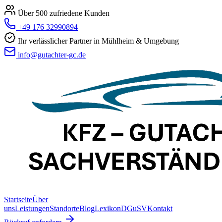
Über 500 zufriedene Kunden
+49 176 32990894
Ihr verlässlicher Partner in Mühlheim & Umgebung
info@gutachter-gc.de
Startseite
Über
uns
Leistungen
Standorte
Blog
Lexikon
DGuSV
Kontakt