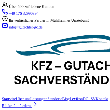
Über 500 zufriedene Kunden
+49 176 32990894
Ihr verlässlicher Partner in Mühlheim & Umgebung
info@gutachter-gc.de
Startseite
Über uns
Leistungen
Standorte
Blog
Lexikon
DGuSV
Kontakt
Rückruf anfordern