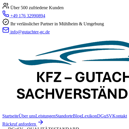
Über 500 zufriedene Kunden
+49 176 32990894
Ihr verlässlicher Partner in Mühlheim & Umgebung
info@gutachter-gc.de
Startseite
Über uns
Leistungen
Standorte
Blog
Lexikon
DGuSV
Kontakt
Rückruf anfordern