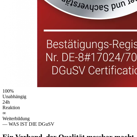
100%
Unabhängig
24h
Reaktion
∞
Weiterbildung
— WAS IST DIE DGuSV
Ein Verband, der
Qualität
messbar macht.