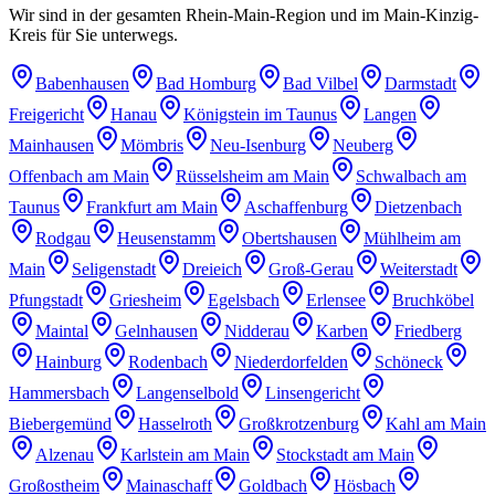
Wir sind in der gesamten Rhein-Main-Region und im Main-Kinzig-
Kreis für Sie unterwegs.
Babenhausen
Bad Homburg
Bad Vilbel
Darmstadt
Freigericht
Hanau
Königstein im Taunus
Langen
Mainhausen
Mömbris
Neu-Isenburg
Neuberg
Offenbach am Main
Rüsselsheim am Main
Schwalbach am
Taunus
Frankfurt am Main
Aschaffenburg
Dietzenbach
Rodgau
Heusenstamm
Obertshausen
Mühlheim am
Main
Seligenstadt
Dreieich
Groß-Gerau
Weiterstadt
Pfungstadt
Griesheim
Egelsbach
Erlensee
Bruchköbel
Maintal
Gelnhausen
Nidderau
Karben
Friedberg
Hainburg
Rodenbach
Niederdorfelden
Schöneck
Hammersbach
Langenselbold
Linsengericht
Biebergemünd
Hasselroth
Großkrotzenburg
Kahl am Main
Alzenau
Karlstein am Main
Stockstadt am Main
Großostheim
Mainaschaff
Goldbach
Hösbach