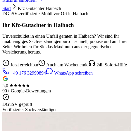
Rückruf anfordern
Start
Kfz-Gutachter
Haibach
DGuSV-zertifiziert · Mobil vor Ort in
Haibach
Ihr Kfz-Gutachter in
Haibach
Unverschuldet in einen Unfall geraten in
Haibach
? Wir sind Ihr
unabhängiges Sachverständigenbüro – schnell, präzise und auf Ihrer
Seite. Wir holen für Sie das Maximum aus der gegnerischen
Versicherung heraus.
Jetzt erreichbar
Auch am Wochenende
24h Sofort-Hilfe
+49 176 32990894
WhatsApp schreiben
5,0 ★★★★★
90+ Google-Bewertungen
DGuSV geprüft
Verifizierter Sachverständiger