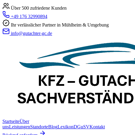
Über 500 zufriedene Kunden
+49 176 32990894
Ihr verlässlicher Partner in Mühlheim & Umgebung
info@gutachter-gc.de
Startseite
Über
uns
Leistungen
Standorte
Blog
Lexikon
DGuSV
Kontakt