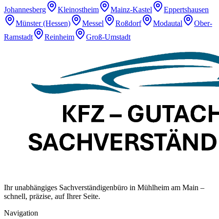
Johannesberg
Kleinostheim
Mainz-Kastel
Eppertshausen
Münster (Hessen)
Messel
Roßdorf
Modautal
Ober-
Ramstadt
Reinheim
Groß-Umstadt
Ihr unabhängiges Sachverständigenbüro in Mühlheim am Main –
schnell, präzise, auf Ihrer Seite.
Navigation